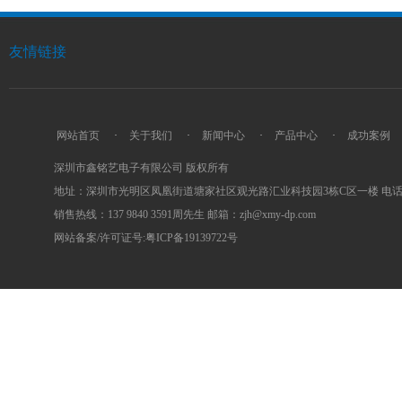
友情链接
网站首页
·
关于我们
·
新闻中心
·
产品中心
·
成功案例
深圳市鑫铭艺电子有限公司 版权所有
地址：深圳市光明区凤凰街道塘家社区观光路汇业科技园3栋C区一楼 电话：0755
销售热线：137 9840 3591周先生 邮箱：zjh@xmy-dp.com
网站备案/许可证号:粤ICP备19139722号