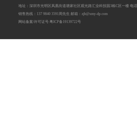
地址：深圳市光明区凤凰街道塘家社区观光路汇业科技园3栋C区一楼 电话：0755
销售热线：137 9840 3591周先生 邮箱：zjh@xmy-dp.com
网站备案/许可证号:粤ICP备19139722号