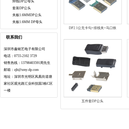
焊线DP公母头
套装DP公头
夹板1.6MMDP公头
夹板1.6MM DP母头
DP2.1公无卡勾+排线夹+马口铁
联系我们
深圳市鑫铭艺电子有限公司
电话：0755-2102 3729
销售热线：13798403591周先生
邮箱：zjh@xmy-dp.com
地址：深圳市光明区凤凰街道塘
家社区观光路汇业科技园3栋C区
一楼
五件套DP公头