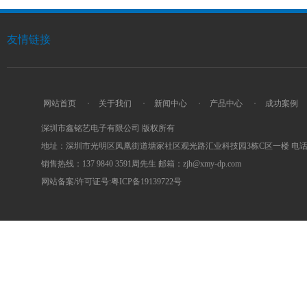
友情链接
网站首页
·
关于我们
·
新闻中心
·
产品中心
·
成功案例
深圳市鑫铭艺电子有限公司 版权所有
地址：深圳市光明区凤凰街道塘家社区观光路汇业科技园3栋C区一楼 电话：0755
销售热线：137 9840 3591周先生 邮箱：zjh@xmy-dp.com
网站备案/许可证号:粤ICP备19139722号