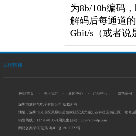
为8b/10b编
解码后每通道的有效
Gbit/s（或者
友情链接
网站首页
·
关于我们
·
新闻中心
·
产品中心
·
成功案例
深圳市鑫铭艺电子有限公司 版权所有
地址：深圳市光明区凤凰街道塘家社区观光路汇业科技园3栋C区一楼 电话：0755
销售热线：137 9840 3591周先生 邮箱：zjh@xmy-dp.com
网站备案/许可证号:粤ICP备19139722号