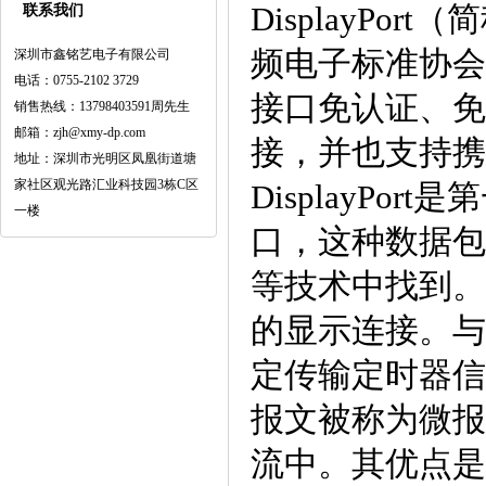
DisplayP
联系我们
频电子标准协会
深圳市鑫铭艺电子有限公司
电话：0755-2102 3729
接口免认证、免
销售热线：13798403591周先生
邮箱：zjh@xmy-dp.com
接，并也支持携
地址：深圳市光明区凤凰街道塘
家社区观光路汇业科技园3栋C区
DisplayP
一楼
口，这种数据包化
等技术中找到。
的显示连接。与
定传输定时器信号
报文被称为微报
流中。其优点是