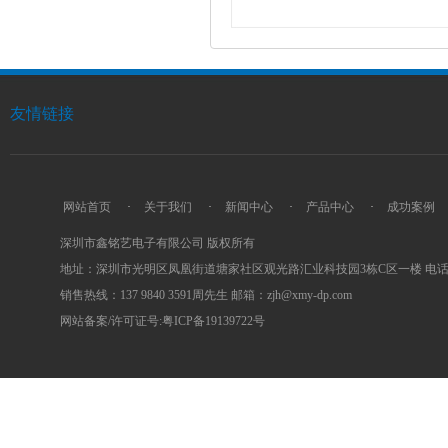
友情链接
网站首页
·
关于我们
·
新闻中心
·
产品中心
·
成功案例
深圳市鑫铭艺电子有限公司 版权所有
地址：深圳市光明区凤凰街道塘家社区观光路汇业科技园3栋C区一楼 电话：0755
销售热线：137 9840 3591周先生 邮箱：zjh@xmy-dp.com
网站备案/许可证号:粤ICP备19139722号