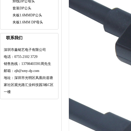
焊线DP公母头
套装DP公头
夹板1.6MMDP公头
夹板1.6MM DP母头
联系我们
深圳市鑫铭艺电子有限公司
电话：0755-2102 3729
销售热线：13798403591周先生
邮箱：zjh@xmy-dp.com
地址：深圳市光明区凤凰街道塘
家社区观光路汇业科技园3栋C区
一楼