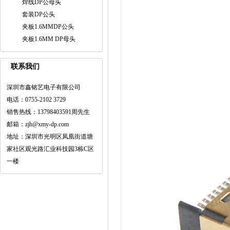
焊线DP公母头
套装DP公头
夹板1.6MMDP公头
夹板1.6MM DP母头
联系我们
深圳市鑫铭艺电子有限公司
电话：0755-2102 3729
销售热线：13798403591周先生
邮箱：zjh@xmy-dp.com
地址：深圳市光明区凤凰街道塘
家社区观光路汇业科技园3栋C区
一楼