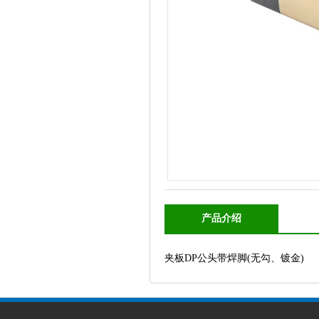
产品介绍
夹板DP公头带焊脚(无勾、镀金)