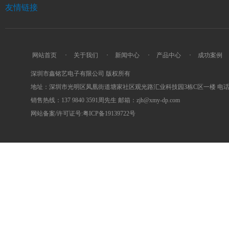
友情链接
网站首页
·
关于我们
·
新闻中心
·
产品中心
·
成功案例
深圳市鑫铭艺电子有限公司 版权所有
地址：深圳市光明区凤凰街道塘家社区观光路汇业科技园3栋C区一楼 电话：0755
销售热线：137 9840 3591周先生 邮箱：zjh@xmy-dp.com
网站备案/许可证号:粤ICP备19139722号