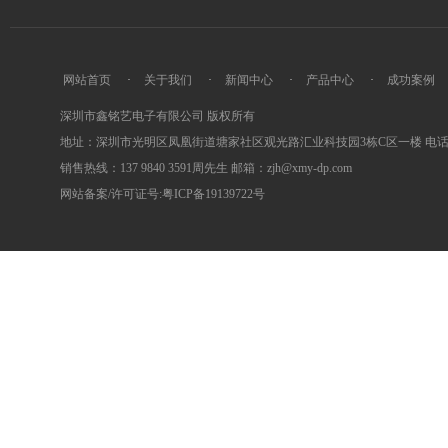
网站首页
·
关于我们
·
新闻中心
·
产品中心
·
成功案例
深圳市鑫铭艺电子有限公司 版权所有
地址：深圳市光明区凤凰街道塘家社区观光路汇业科技园3栋C区一楼 电话：0755
销售热线：137 9840 3591周先生 邮箱：zjh@xmy-dp.com
网站备案/许可证号:粤ICP备19139722号