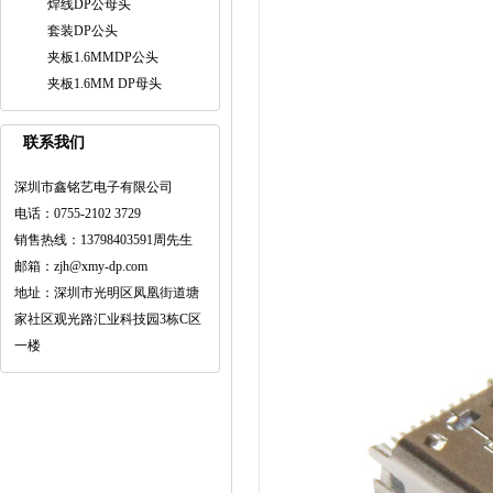
焊线DP公母头
套装DP公头
夹板1.6MMDP公头
夹板1.6MM DP母头
联系我们
深圳市鑫铭艺电子有限公司
电话：0755-2102 3729
销售热线：13798403591周先生
邮箱：zjh@xmy-dp.com
地址：深圳市光明区凤凰街道塘
家社区观光路汇业科技园3栋C区
一楼